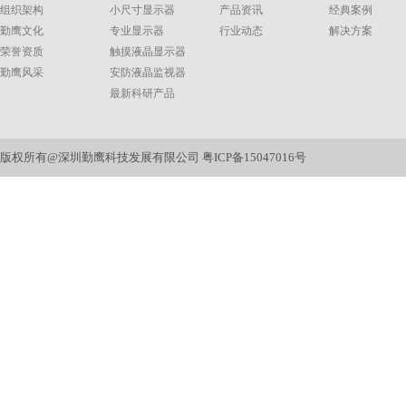
组织架构
小尺寸显示器
产品资讯
经典案例
勤鹰文化
专业显示器
行业动态
解决方案
荣誉资质
触摸液晶显示器
勤鹰风采
安防液晶监视器
最新科研产品
版权所有@深圳勤鹰科技发展有限公司
粤ICP备15047016号