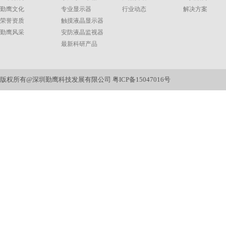
勤鹰文化
专业显示器
行业动态
解决方案
荣誉资质
触摸液晶显示器
勤鹰风采
安防液晶监视器
最新科研产品
版权所有@深圳勤鹰科技发展有限公司
粤ICP备15047016号