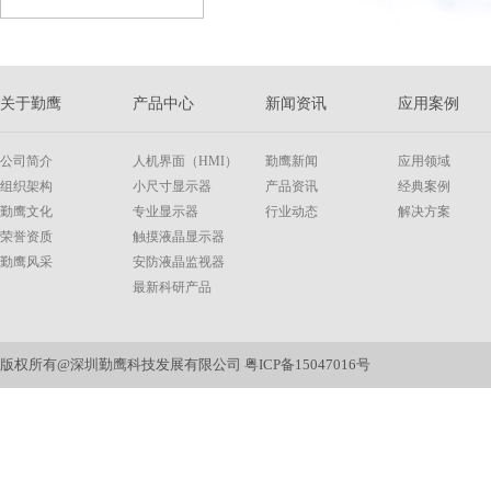
关于勤鹰
产品中心
新闻资讯
应用案例
公司简介
人机界面（HMI）
勤鹰新闻
应用领域
组织架构
小尺寸显示器
产品资讯
经典案例
勤鹰文化
专业显示器
行业动态
解决方案
荣誉资质
触摸液晶显示器
勤鹰风采
安防液晶监视器
最新科研产品
版权所有@深圳勤鹰科技发展有限公司
粤ICP备15047016号